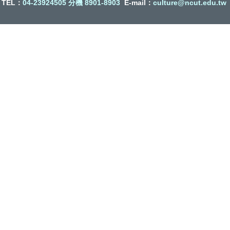
TEL：
04-23924505 分機 8901-8903
E-mail：
culture@ncut.edu.tw