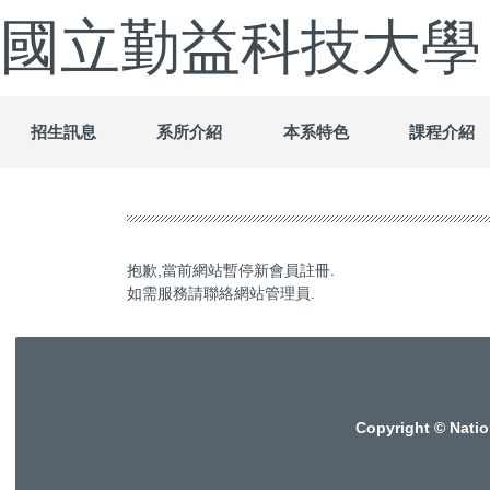
跳
國立勤益科技大學
到
主
要
內
容
招生訊息
系所介紹
本系特色
課程介紹
區
抱歉,當前網站暫停新會員註冊.
如需服務請聯絡網站管理員.
Copyright © Natio