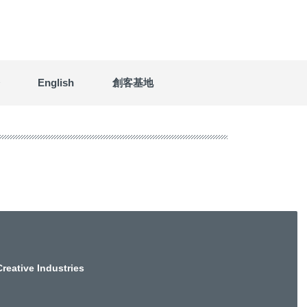
English
創客基地
reative Industries